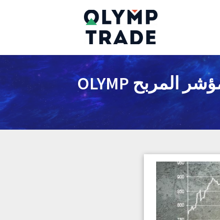
OLYMP TRADE ماكدي المعلومات الكاملة عن هذا المؤشر المربح OLYMP