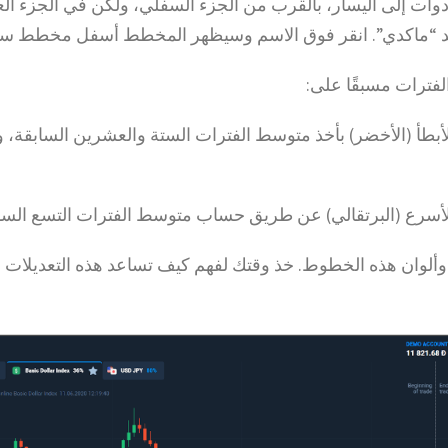
أدوات إلى اليسار، بالقرب من الجزء السفلي، ولكن في الجزء ا
د “ماكدي”. انقر فوق الاسم وسيظهر المخطط أسفل مخطط سع
الفترات مسبقًا على:
بطأ (الأخضر) بأخذ متوسط الفترات الستة والعشرين السابقة، 
أسرع (البرتقالي) عن طريق حساب متوسط الفترات التسع الساب
وألوان هذه الخطوط. خذ وقتك لفهم كيف تساعد هذه التعديلات أ