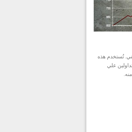
ي. تُستخدم هذه
تداولين علي
نه.