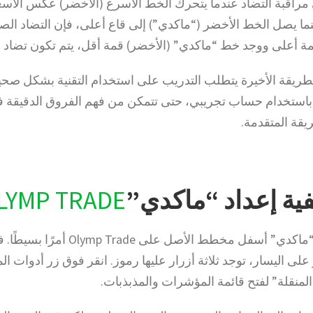
ي مراقبة التضاد عندما يتحرك الخط الأسرع (الأخضر) عكس الأس
ينما يصل الخط الأخضر (“ماكدي”) إلى قاع أعلى، فإن التضاد الص
ة أعلى ووجد خط “ماكدي” (الأخضر) قمة أقل، يتم تكون تضاد 
لطريقة الأخيرة يتطلب التدريب على استخدام التقنية بشكل صحيح
باستخدام حساب تجريبي، حتى تتمكن من فهم الفروق الدقيقة
يقة المتقدمة.
فية إعداد “ماكدي”
LYMP TRADE
إن إضافة مخطط “ماكدي” أسفل مخطط الأصل
 اليسار، توجد ثلاثة أزرار عليها رموز. انقر فوق زر أدوات ال
لمنقلة” لفتح قائمة المؤشرات والمذبذبات.