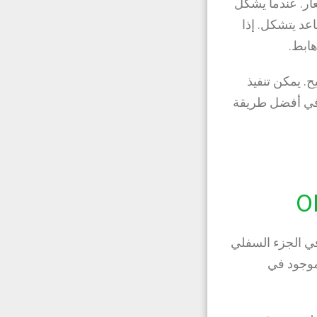
عار. عندما يشكل
اعد يتشكل. إذا
هابط.
. يمكن تنفيذ
 في أفضل طريقة
O
 على Olymp Trade أمرًا بسيطًا. في الجزء السفلي
موجود في