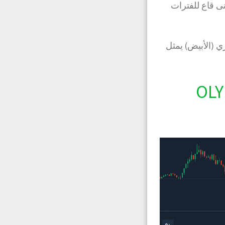
ى قاع للفترات
ي (الأبيض) يمثل
OLY