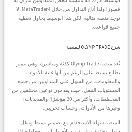
الوسيط أدرك أنه بالنسبة لبعض المتداولين مازال به
قصورًا ولذا أتاح التداول من خلال MetaTrader4. لا
توجد منصة مثالية، لكن هذا الوسيط يحاول تغطية
جميع قواعده.
شرح OLYMP TRADE للمنصة
تُعد منصة Olymp Trade كفئة ومباشرة. وهي تتميز
بطابع بسيط على الرغم من أنها غنية بالأدوات
والمعلومات. من السهل على المتداولين من جميع
المستويات التنقل، حيث يقدمون نوعين مختلفين من
المخططات، وأكثر من 20 مؤشرًا؛ والمذبذبات؛
وغيرها من الأدوات، وحساب تجريبي.
المنصة سهلة الاستخدام مع تصميم بسيط وتنقل
سهل وقائمة متنامية من الأصول التي تجعلها خيارًا