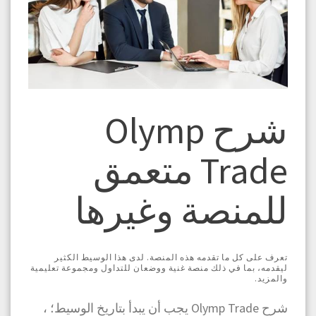
شرح Olymp
Trade متعمق
للمنصة وغيرها
تعرف على كل ما تقدمه هذه المنصة. لدى هذا الوسيط الكثير
ليقدمه، بما في ذلك منصة غنية ووضعان للتداول ومجموعة تعليمية
والمزيد.
شرح Olymp Trade يجب أن يبدأ بتاريخ الوسيط؛ ،