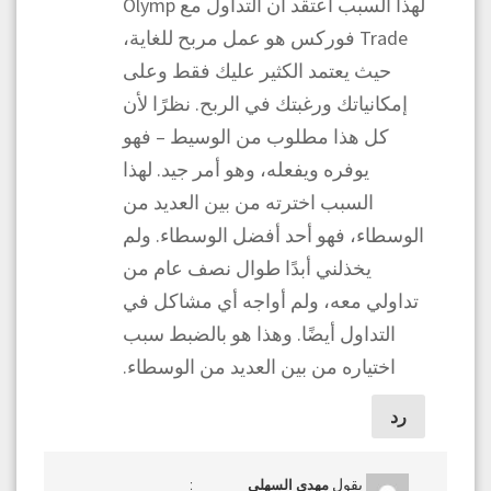
لهذا السبب أعتقد أن التداول مع Olymp
Trade فوركس هو عمل مربح للغاية،
حيث يعتمد الكثير عليك فقط وعلى
إمكانياتك ورغبتك في الربح. نظرًا لأن
كل هذا مطلوب من الوسيط – فهو
يوفره ويفعله، وهو أمر جيد. لهذا
السبب اخترته من بين العديد من
الوسطاء، فهو أحد أفضل الوسطاء. ولم
يخذلني أبدًا طوال نصف عام من
تداولي معه، ولم أواجه أي مشاكل في
التداول أيضًا. وهذا هو بالضبط سبب
اختياره من بين العديد من الوسطاء.
رد
يقول
:
مهدي السهلي