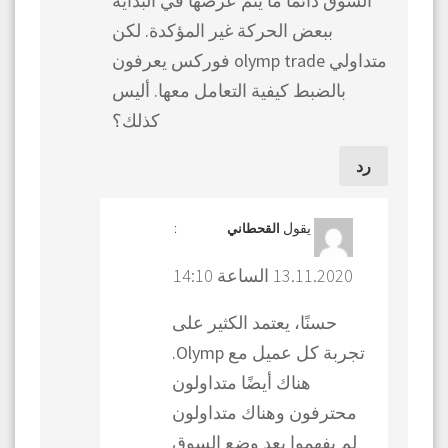
السوق دائمًا ما يتم عرضها في البداية
ببعض الحركة غير المؤكدة. لكن
متداولي olymp trade فوركس يعرفون
بالضبط كيفية التعامل معها. أليس
كذلك؟
رد
يقول
:
القحطاني
13.11.2020 الساعة 14:10
حسنًا، يعتمد الكثير على
تجربة كل عميل مع Olymp.
هناك أيضًا متداولون
محترفون وهناك متداولون
لم يفهموا بعد وضع السوق