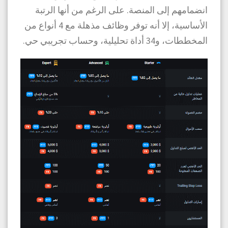
انضمامهم إلى المنصة. على الرغم من أنها الرتبة
الأساسية، إلا أنه توفر وظائف مذهلة مع 4 أنواع من
المخططات، و34 أداة تحليلية، وحساب تجريبي حي.