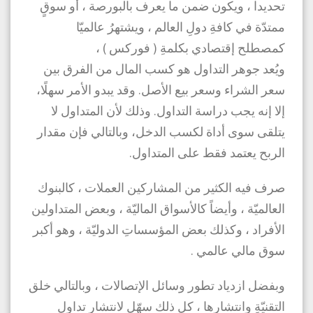
تحديدا ، ويكون ضمن ما يعرف بالبورصة ، أو سوقٍ
ممتدّة في كافةِ دولِ العالم ، ويشتهرُ عالميّا
كمصطلح إقتصادي بكلمةِ ( فوركس ) ،
ويُعد جوهر التداول هو كسب المال من الفرق بين
سعر الشراء وسعر بيع الأصل. وقد يبدو الأمر سهلًا،
إلا إنه يجب دراسة التداول. وذلك لأن المتداول لا
يتلقى سوى أداة لكسب الدخل، وبالتالي فإن مقدار
الربح يعتمد فقط على المتداول.
صرف فيه الكثير من المشاركين العملات ، كالبنوك
العالميّة ، وأيضاً كالأسواق الماليّة ، وبعض المتداولين
الأفراد ، وكذلك بعض المؤسساتِ الدوليّة ، وهو أكبر
سوق مالي عالمي .
وبفضل ازدياد تطور وسائل الإتصالات ، وبالتالي خلق
التقنيّةِ وانتشارها ، كل ذلك سهّل لانتشار تداول