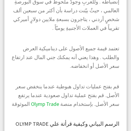
إنضباطه . وللعربِ وجودٌ ملحوظ في سوق البورصةِ
العالمي ، حيثُ بيّنت دراسة بأن أكثر من سبعين ألف
شخصٍ أردني ، يتاجرون بسبعةِ ملايين دولارٍ أميركي
تقريباً في العملات الأجنبيةِ يوميّاً .
تعتمد قيمة جميع الأصول على ديناميكية العرض
والطلب . وهذا يعني أنه يمكنك جني المال عند ارتفاع
سعر الأصل أو انخفاضه.
قم بفتح عمليات تداول هبوطية عندما ينخفض سعر
الأصل. قم بفتح عملية تداول صعودية عندما يرتفع
سعر الأصل. بإستخدام منصة
Olymp Trade
الموثوقة
الرسم البياني وكيفية قرأتة علي OLYMP TRADE