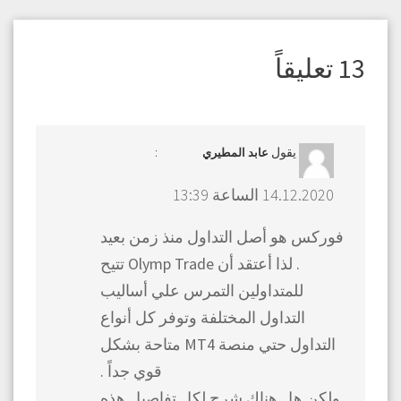
تصفّح
المقالات
13 تعليقاً
يقول
:
عابد المطيري
14.12.2020 الساعة 13:39
فوركس هو أصل التداول منذ زمن بعيد
. لذا أعتقد أن Olymp Trade تتيح
للمتداولين التمرس علي أساليب
التداول المختلفة وتوفر كل أنواع
التداول حتي منصة MT4 متاحة بشكل
قوي جداً .
ولكن هل هناك شرح لكل تفاصيل هذه