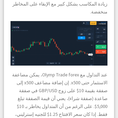
زيادة المكاسب بشكل كبير مع الإبقاء على المخاطر
منخفضة.
عند التداول مع Olymp Trade forex، يمكن مضاعفة
الاستثمار حتى x500. إن إضافة مضاعف x500 إلى
صفقة بقيمة 10$ على زوج GBP/USD في صفقة
صاعدة (صفقة شراء)، يعني أن قيمة الصفقة تبلغ
5,000$. على الرغم من أن المتداول يخاطر بـ 10$
فقط. إذا كان سعر الافتتاح 1.25$ للجنيه إسترليني،