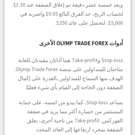
وبعد خمسة عشر دقيقة تم إغلاق الصفقة عند 1.30$.
لحساب الربح، خذ الفرق البالغ 0.05$ واضربه في
5,000$، لتحصل على عائد 250$.
أدوات OLYMP TRADE FOREX الأخرى
Stop-loss وTake-profit هما أداتان مفيدتان للغاية
متاحتان للمتداولين على منصة Olymp Trade forex.
الهدف منها السماح للمتداولين بالقدرة على إكمال
الصفقة دون الحاجة إلى القيام بأي شيء فعليًا.
يساعد Stop-loss، كما يبدو من اسمه، على حماية
المستثمر من خسارة أكثر مما يريد في صفقة
الفوركس. Take profit من ناحية أخرى، يغلق
الصفقة بمجرد ارتفاعها إلى العائد المحدد.