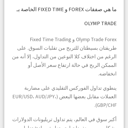
ما هي صفقات FOREX و FIXED TIME الخاصة بـ
OLYMP TRADE
Olymp Trade Forex و Fixed Time Trading
طريقتان بسيطتان للتربح من تقلبات السوق. على
الرغم من اختلاف كلا النوعين من التداول، إلا أنه من
الممكن الربح في حالة ارتفاع سعر الأصل أو
انخفاضه.
ينطوي تداول الفوركس التقليدي على مضاربة
العملات مقابل بعضها البعض (EUR/USD، AUD/JPY،
GBP/CHF).
أكبر سوق في العالم، يتم تداول تريليونات الدولارات
بشكل يومي. منذ بدايتها، تم تطبيق مبادئ تداول