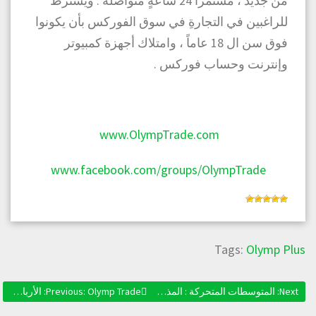
من جديد ، مستمراً 24 ساعةٍ متواصلة . ويشترط
للراغبين في التجارةِ في سوق الفوركس بأن يكونوا
فوق سن ال 18 عاماً ، وامتلاك أجهزة كمبيوتر
وإنترنت وحساب فوركس .
www.OlympTrade.com
www.facebook.com/groups/OlympTrade
Tags:
Olymp Plus
Next:
Next post:
المتوسطات المتحركة : المذبذبات و بقية المؤشرات
Olymp Trade: الأرباح الكبيرة! هل استراتيجية “الزخم” مناسبة لك؟
Previous:
Previous post: